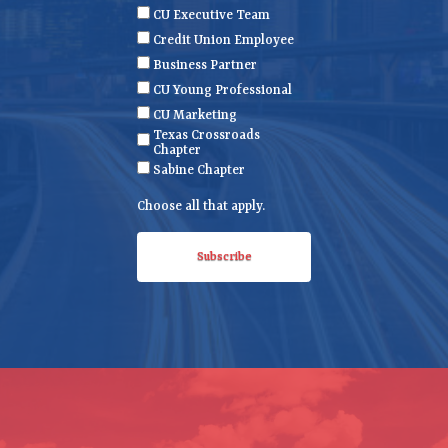
e
m
l
CU Executive Team
e
(
Credit Union Employee
R
Business Partner
e
CU Young Professional
q
CU Marketing
u
Texas Crossroads
i
Chapter
r
Sabine Chapter
e
Choose all that apply.
d
)