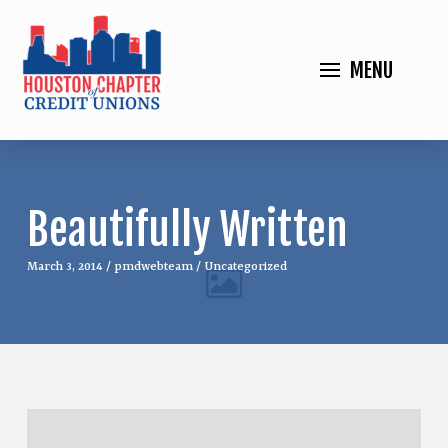
MENU
Beautifully Written
March 3, 2014
/
pmdwebteam
/
Uncategorized