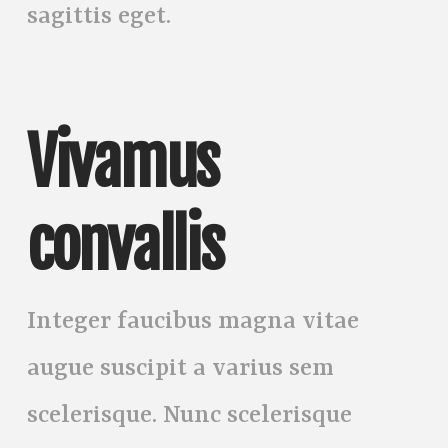
sagittis eget.
Vivamus
convallis
Integer faucibus magna vitae
augue suscipit a varius sem
scelerisque. Nunc scelerisque